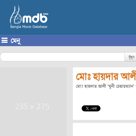
মেনু
Skip to content
খুঁজুন
মোঃ হায়দার আল
মোঃ হায়দার আলী ‘খুনী চেয়ারম্যান’