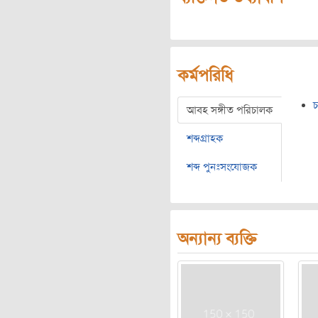
কর্মপরিধি
আবহ সঙ্গীত পরিচালক
শব্দগ্রাহক
শব্দ পুনঃসংযোজক
অন্যান্য ব্যক্তি