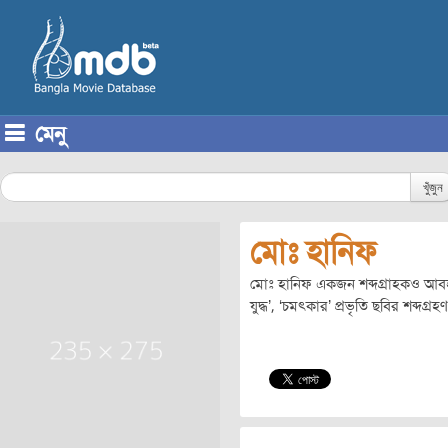
মেনু
Skip to content
খুঁজুন
মোঃ হানিফ
মোঃ হানিফ একজন শব্দগ্রাহকও আবহ স
যুদ্ধ’, ‘চমৎকার’ প্রভৃতি ছবির শব্দগ্