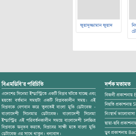
ফুয়াদুজ্জামান ফুয়াদ
নি
চৌ
বিএমডিবি’র পরিচিতি
দর্শক মতামত
এদেশের সিনেমা ইন্ডাস্ট্রিতে একটি বিপ্লব ঘটতে যাচ্ছে এবং
বিজলী
প্রকাশনায়
হয়তো বর্তমান সময়টা একটি বিপ্লবকালীন সময়। এই
নিয়তি
প্রকাশনায়
S
বিপ্লবকে বেগবান করে তুলতেই বাংলা মুভি ডেটাবেজ -
বাংলাদেশী সিনেমার ডেটাবেজ। বাংলাদেশী সিনেমা
নিঃস্বার্থ ভালোবাসা
ইন্ডাস্ট্রির এই পরিবর্তনকালীন সময়ে বাংলাদেশী চলচ্চিত্র
ছায়া-ছবি
প্রকাশনা
বিপ্লবকে অনুভব করতে, বিপ্লবের সাক্ষী হতে বাংলা মুভি
ডুব
প্রকাশনায়
Bac
ডেটাবেজ এর সাথে থাকুন। ধন্যবাদ।