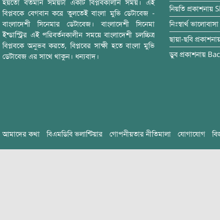
হয়তো বর্তমান সময়টা একটি বিপ্লবকালীন সময়। এই
নিয়তি
প্রকাশনায়
S
বিপ্লবকে বেগবান করে তুলতেই বাংলা মুভি ডেটাবেজ -
বাংলাদেশী সিনেমার ডেটাবেজ। বাংলাদেশী সিনেমা
নিঃস্বার্থ ভালোবাসা
ইন্ডাস্ট্রির এই পরিবর্তনকালীন সময়ে বাংলাদেশী চলচ্চিত্র
ছায়া-ছবি
প্রকাশনা
বিপ্লবকে অনুভব করতে, বিপ্লবের সাক্ষী হতে বাংলা মুভি
ডুব
প্রকাশনায়
Bac
ডেটাবেজ এর সাথে থাকুন। ধন্যবাদ।
আমাদের কথা
বিএমডিবি ভলান্টিয়ার
গোপনীয়তার নীতিমালা
যোগাযোগ
বি