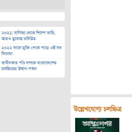
২০২১: বাণিজ্য থেকে শিল্পে ভারি,
আরও ডুবেছে ঢালিউড
২০২২ সালে মুক্তি পেতে পারে এই সব
সিনেমা
স্বাধীনতার পাঁচ দশকে বাংলাদেশের
চলচ্চিত্রের উত্থান-পতন
উল্লেখযোগ্য চলচ্চিত্র