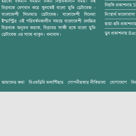
হয়তো বর্তমান সময়টা একটি বিপ্লবকালীন সময়। এই
নিয়তি
প্রকাশনায়
S
বিপ্লবকে বেগবান করে তুলতেই বাংলা মুভি ডেটাবেজ -
বাংলাদেশী সিনেমার ডেটাবেজ। বাংলাদেশী সিনেমা
নিঃস্বার্থ ভালোবাসা
ইন্ডাস্ট্রির এই পরিবর্তনকালীন সময়ে বাংলাদেশী চলচ্চিত্র
ছায়া-ছবি
প্রকাশনা
বিপ্লবকে অনুভব করতে, বিপ্লবের সাক্ষী হতে বাংলা মুভি
ডুব
প্রকাশনায়
Bac
ডেটাবেজ এর সাথে থাকুন। ধন্যবাদ।
আমাদের কথা
বিএমডিবি ভলান্টিয়ার
গোপনীয়তার নীতিমালা
যোগাযোগ
বি