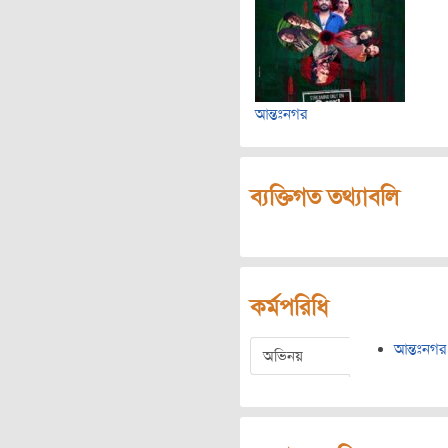
আন্তঃনগর
ব্যক্তিগত তথ্যাবলি
কর্মপরিধি
আন্তঃনগর
অভিনয়