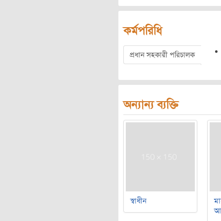
কর্মপরিধি
প্রধান সহকারী পরিচালক
অন্যান্য ব্যক্তি
স্বাধীন
মা
আ