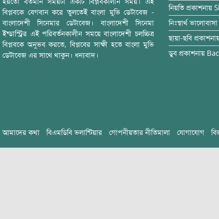
হয়তো বর্তমান সময়টা একটি বিপ্লবকালীন সময়। এই
নিয়তি
প্রকাশনায়
S
বিপ্লবকে বেগবান করে তুলতেই বাংলা মুভি ডেটাবেজ -
বাংলাদেশী সিনেমার ডেটাবেজ। বাংলাদেশী সিনেমা
নিঃস্বার্থ ভালোবাসা
ইন্ডাস্ট্রির এই পরিবর্তনকালীন সময়ে বাংলাদেশী চলচ্চিত্র
ছায়া-ছবি
প্রকাশনা
বিপ্লবকে অনুভব করতে, বিপ্লবের সাক্ষী হতে বাংলা মুভি
ডুব
প্রকাশনায়
Bac
ডেটাবেজ এর সাথে থাকুন। ধন্যবাদ।
আমাদের কথা
বিএমডিবি ভলান্টিয়ার
গোপনীয়তার নীতিমালা
যোগাযোগ
বি