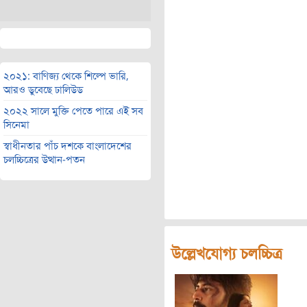
২০২১: বাণিজ্য থেকে শিল্পে ভারি,
আরও ডুবেছে ঢালিউড
২০২২ সালে মুক্তি পেতে পারে এই সব
সিনেমা
স্বাধীনতার পাঁচ দশকে বাংলাদেশের
চলচ্চিত্রের উত্থান-পতন
উল্লেখযোগ্য চলচ্চিত্র