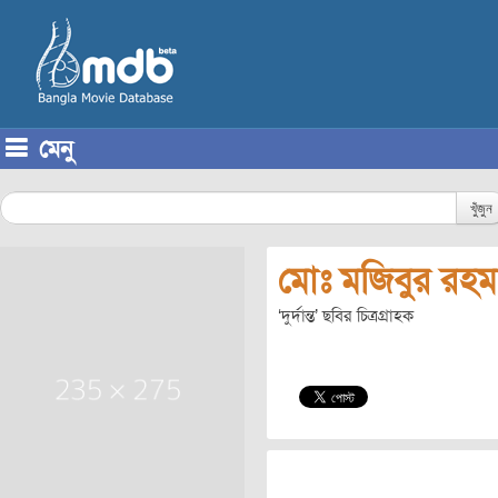
মেনু
Skip to content
খুঁজুন
মোঃ মজিবুর রহম
‘দুর্দান্ত’ ছবির চিত্রগ্রাহক