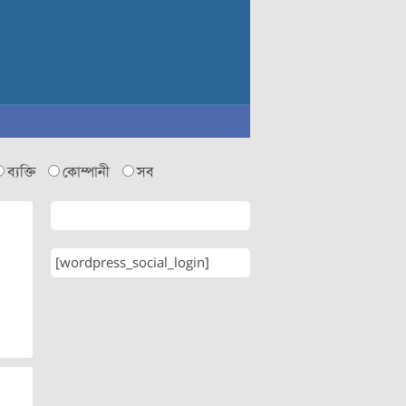
ব্যক্তি
কোম্পানী
সব
[wordpress_social_login]