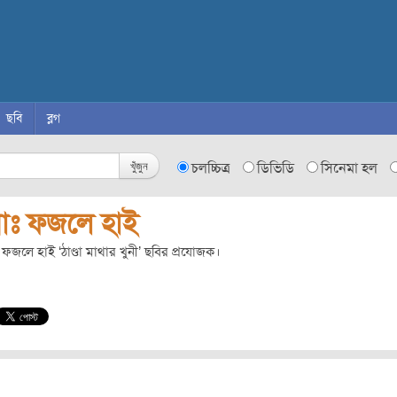
ছবি
ব্লগ
খুঁজুন
চলচ্চিত্র
ডিভিডি
সিনেমা হল
োঃ ফজলে হাই
ফজলে হাই ‘ঠাণ্ডা মাথার খুনী’ ছবির প্রযোজক।