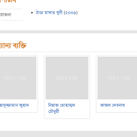
ঠাণ্ডা মাথার খুনী
(
২০০৬
)
রযোজনা
যান্য ব্যক্তি
য়াদুজ্জামান ফুয়াদ
নিয়াজ মোহাম্মদ
কাজল দেবনাথ
চৌধুরী