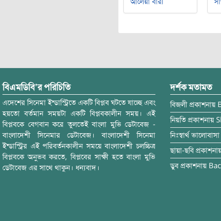
আলেয়া বারী
সা
বিএমডিবি’র পরিচিতি
দর্শক মতামত
এদেশের সিনেমা ইন্ডাস্ট্রিতে একটি বিপ্লব ঘটতে যাচ্ছে এবং
বিজলী
প্রকাশনায়
হয়তো বর্তমান সময়টা একটি বিপ্লবকালীন সময়। এই
নিয়তি
প্রকাশনায়
S
বিপ্লবকে বেগবান করে তুলতেই বাংলা মুভি ডেটাবেজ -
বাংলাদেশী সিনেমার ডেটাবেজ। বাংলাদেশী সিনেমা
নিঃস্বার্থ ভালোবাসা
ইন্ডাস্ট্রির এই পরিবর্তনকালীন সময়ে বাংলাদেশী চলচ্চিত্র
ছায়া-ছবি
প্রকাশনা
বিপ্লবকে অনুভব করতে, বিপ্লবের সাক্ষী হতে বাংলা মুভি
ডুব
প্রকাশনায়
Bac
ডেটাবেজ এর সাথে থাকুন। ধন্যবাদ।