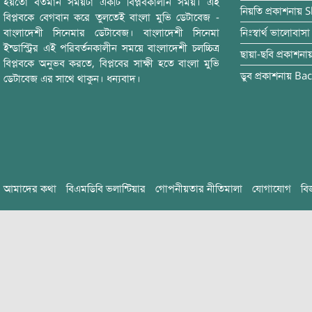
হয়তো বর্তমান সময়টা একটি বিপ্লবকালীন সময়। এই
নিয়তি
প্রকাশনায়
S
বিপ্লবকে বেগবান করে তুলতেই বাংলা মুভি ডেটাবেজ -
বাংলাদেশী সিনেমার ডেটাবেজ। বাংলাদেশী সিনেমা
নিঃস্বার্থ ভালোবাসা
ইন্ডাস্ট্রির এই পরিবর্তনকালীন সময়ে বাংলাদেশী চলচ্চিত্র
ছায়া-ছবি
প্রকাশনা
বিপ্লবকে অনুভব করতে, বিপ্লবের সাক্ষী হতে বাংলা মুভি
ডুব
প্রকাশনায়
Bac
ডেটাবেজ এর সাথে থাকুন। ধন্যবাদ।
আমাদের কথা
বিএমডিবি ভলান্টিয়ার
গোপনীয়তার নীতিমালা
যোগাযোগ
বি