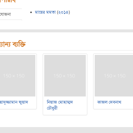
মায়ের মমতা
(
২০১৪
)
রযোজনা
যান্য ব্যক্তি
য়াদুজ্জামান ফুয়াদ
নিয়াজ মোহাম্মদ
কাজল দেবনাথ
চৌধুরী