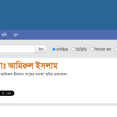
ছবি
ব্লগ
খুঁজুন
চলচ্চিত্র
ডিভিডি
সিনেমা হল
োঃ আমিরুল ইসলাম
 আমিরুল ইসলাম ‘মায়ের মমতা’ ছবির প্রযোজক।