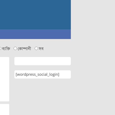
ব্যক্তি
কোম্পানী
সব
[wordpress_social_login]