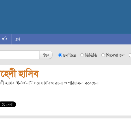
ছবি
ব্লগ
খুঁজুন
চলচ্চিত্র
ডিভিডি
সিনেমা হল
েহেদী হাসিব
দী হাসিব ‘ইনফিনিটি’ ওয়েব সিরিজ রচনা ও পরিচালনা করেছেন।