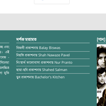
দর্শক মতামত
[গান]
্ছে এবং
বিজলী
প্রকাশনায়
Balay Biswas
ময়। এই
নিয়তি
প্রকাশনায়
Shah Nawaze Pavel
াবেজ -
সিনেমা
নিঃস্বার্থ ভালোবাসা
প্রকাশনায়
Nur Pranto
চ্চিত্র
ছায়া-ছবি
প্রকাশনায়
Shahed Salman
লা মুভি
ডুব
প্রকাশনায়
Bachelor's Kitchen