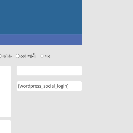
ব্যক্তি
কোম্পানী
সব
[wordpress_social_login]