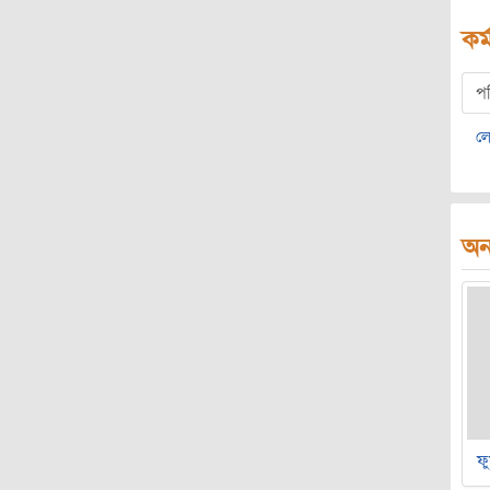
কর্
প
ল
অন্
ফু