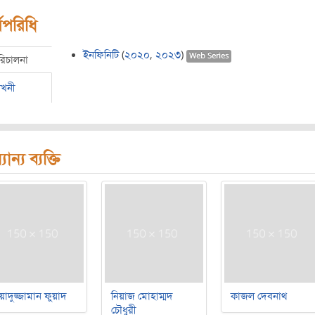
মপরিধি
ইনফিনিটি
(
২০২০
,
২০২৩
)
Web Series
রিচালনা
েখনী
যান্য ব্যক্তি
য়াদুজ্জামান ফুয়াদ
নিয়াজ মোহাম্মদ
কাজল দেবনাথ
চৌধুরী