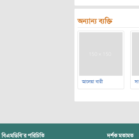
অন্যান্য ব্যক্তি
আলেয়া বারী
সা
বিএমডিবি’র পরিচিতি
দর্শক মতামত