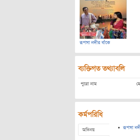
রূপসা নদীর বাঁকে
ব্যক্তিগত তথ্যাবলি
পুরো নাম
ম
কর্মপরিধি
রূপসা নদ
অভিনয়