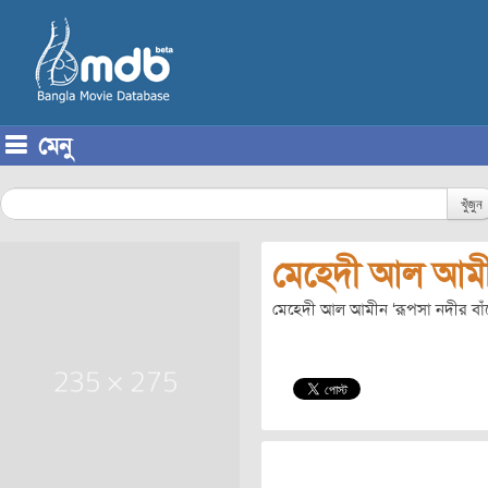
মেনু
Skip to content
খুঁজুন
মেহেদী আল আম
মেহেদী আল আমীন ‘রূপসা নদীর বা