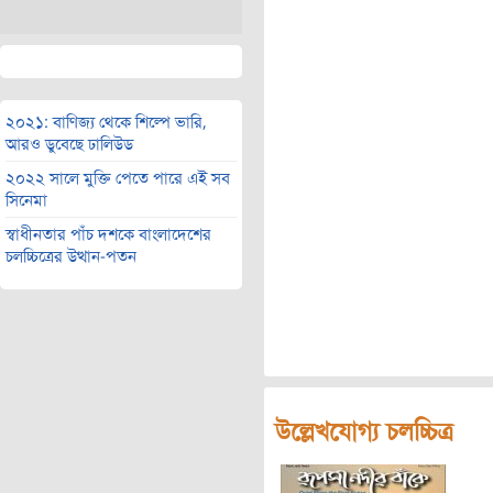
২০২১: বাণিজ্য থেকে শিল্পে ভারি,
আরও ডুবেছে ঢালিউড
২০২২ সালে মুক্তি পেতে পারে এই সব
সিনেমা
স্বাধীনতার পাঁচ দশকে বাংলাদেশের
চলচ্চিত্রের উত্থান-পতন
উল্লেখযোগ্য চলচ্চিত্র