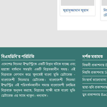
ফুয়াদুজ্জামান ফুয়াদ
নি
চৌ
বিএমডিবি’র পরিচিতি
দর্শক মতামত
এদেশের সিনেমা ইন্ডাস্ট্রিতে একটি বিপ্লব ঘটতে যাচ্ছে এবং
বিজলী
প্রকাশনায়
হয়তো বর্তমান সময়টা একটি বিপ্লবকালীন সময়। এই
নিয়তি
প্রকাশনায়
S
বিপ্লবকে বেগবান করে তুলতেই বাংলা মুভি ডেটাবেজ -
বাংলাদেশী সিনেমার ডেটাবেজ। বাংলাদেশী সিনেমা
নিঃস্বার্থ ভালোবাসা
ইন্ডাস্ট্রির এই পরিবর্তনকালীন সময়ে বাংলাদেশী চলচ্চিত্র
ছায়া-ছবি
প্রকাশনা
বিপ্লবকে অনুভব করতে, বিপ্লবের সাক্ষী হতে বাংলা মুভি
ডুব
প্রকাশনায়
Bac
ডেটাবেজ এর সাথে থাকুন। ধন্যবাদ।