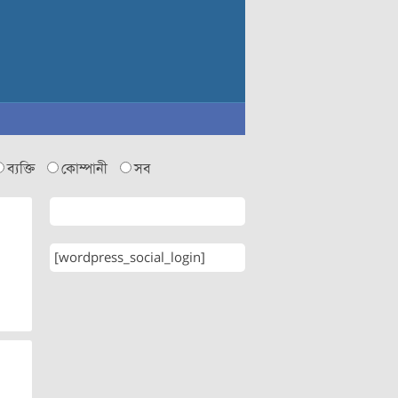
ব্যক্তি
কোম্পানী
সব
[wordpress_social_login]