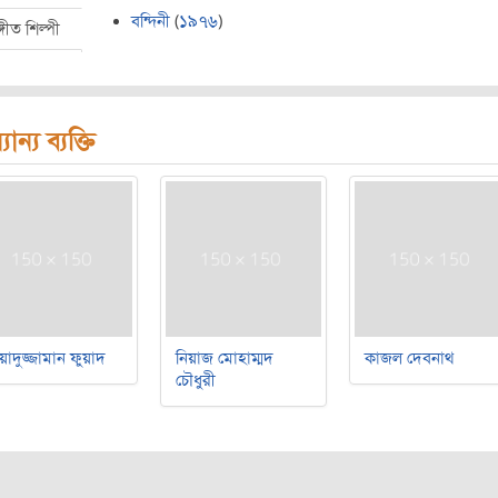
বন্দিনী
(
১৯৭৬
)
্গীত শিল্পী
যান্য ব্যক্তি
য়াদুজ্জামান ফুয়াদ
নিয়াজ মোহাম্মদ
কাজল দেবনাথ
চৌধুরী