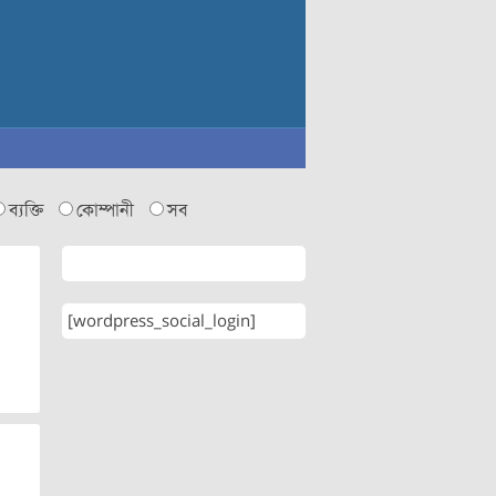
ব্যক্তি
কোম্পানী
সব
[wordpress_social_login]