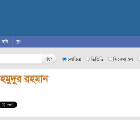
ছবি
ব্লগ
খুঁজুন
চলচ্চিত্র
ডিভিডি
সিনেমা হল
হমুদুর রহমান