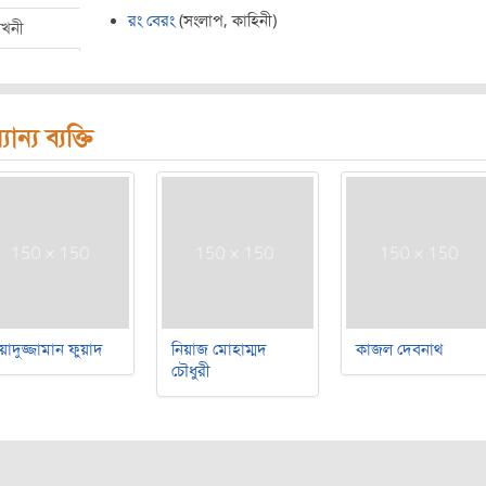
রং বেরং
(সংলাপ, কাহিনী)
েখনী
যান্য ব্যক্তি
য়াদুজ্জামান ফুয়াদ
নিয়াজ মোহাম্মদ
কাজল দেবনাথ
চৌধুরী