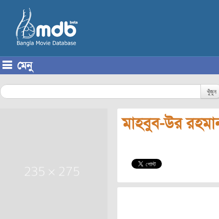
মেনু
Skip to content
খুঁজুন
মাহবুব-উর রহমা