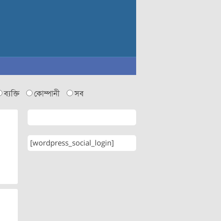
ব্যক্তি
কোম্পানী
সব
[wordpress_social_login]