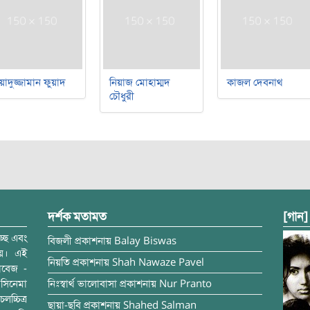
য়াদুজ্জামান ফুয়াদ
নিয়াজ মোহাম্মদ
কাজল দেবনাথ
চৌধুরী
দর্শক মতামত
[গান]
্ছে এবং
বিজলী
প্রকাশনায়
Balay Biswas
ময়। এই
নিয়তি
প্রকাশনায়
Shah Nawaze Pavel
াবেজ -
সিনেমা
নিঃস্বার্থ ভালোবাসা
প্রকাশনায়
Nur Pranto
চ্চিত্র
ছায়া-ছবি
প্রকাশনায়
Shahed Salman