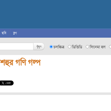
ছবি
ব্লগ
খুঁজুন
চলচ্চিত্র
ডিভিডি
সিনেমা হল
শহুর গণি গল্প