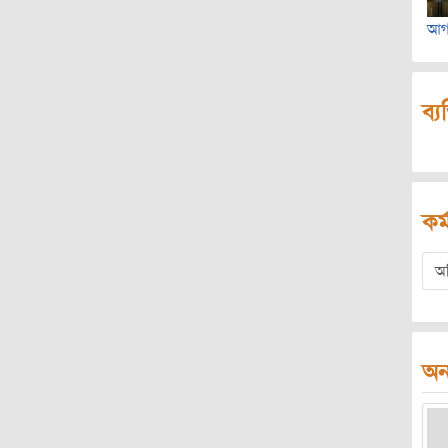
আগষ
ব্য
কর্
অ
অন্