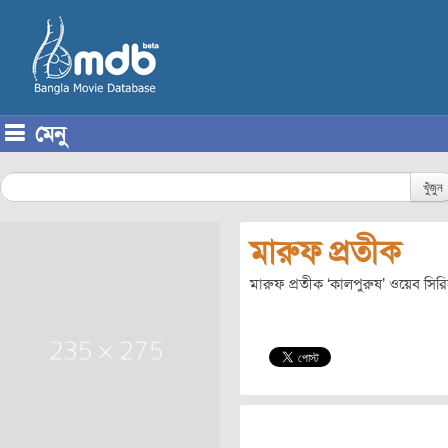
মেনু
Skip to content
খুঁজুন
মারুফ প্রতীক
মারুফ প্রতীক ‘কালপুরুষ’ ওয়েব সি