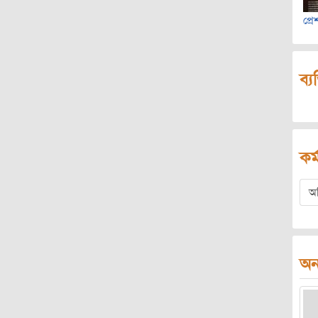
প্র
ব্য
কর্
অ
অন্