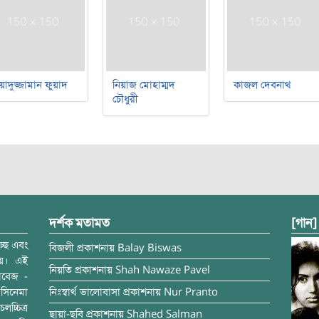
য়াদুজ্জামান ফুয়াদ
নিয়াজ মোহাম্মদ
কাজল দেবনাথ
চৌধুরী
দর্শক মতামত
[গান]
্ছে এবং
বিজলী
প্রকাশনায়
Balay Biswas
ময়। এই
নিয়তি
প্রকাশনায়
Shah Nawaze Pavel
াবেজ -
সিনেমা
নিঃস্বার্থ ভালোবাসা
প্রকাশনায়
Nur Pranto
চ্চিত্র
ছায়া-ছবি
প্রকাশনায়
Shahed Salman