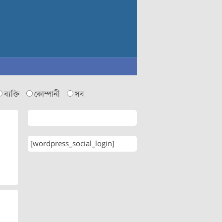
ব্যক্তি
কোম্পানী
সব
[wordpress_social_login]