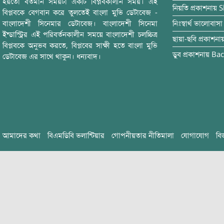
হয়তো বর্তমান সময়টা একটি বিপ্লবকালীন সময়। এই
নিয়তি
প্রকাশনায়
S
বিপ্লবকে বেগবান করে তুলতেই বাংলা মুভি ডেটাবেজ -
বাংলাদেশী সিনেমার ডেটাবেজ। বাংলাদেশী সিনেমা
নিঃস্বার্থ ভালোবাসা
ইন্ডাস্ট্রির এই পরিবর্তনকালীন সময়ে বাংলাদেশী চলচ্চিত্র
ছায়া-ছবি
প্রকাশনা
বিপ্লবকে অনুভব করতে, বিপ্লবের সাক্ষী হতে বাংলা মুভি
ডুব
প্রকাশনায়
Bac
ডেটাবেজ এর সাথে থাকুন। ধন্যবাদ।
আমাদের কথা
বিএমডিবি ভলান্টিয়ার
গোপনীয়তার নীতিমালা
যোগাযোগ
বি