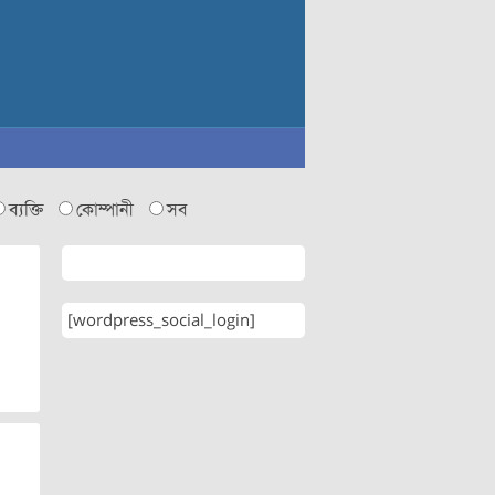
ব্যক্তি
কোম্পানী
সব
[wordpress_social_login]