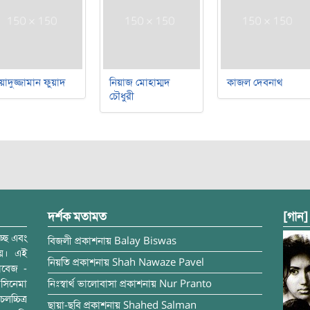
য়াদুজ্জামান ফুয়াদ
নিয়াজ মোহাম্মদ
কাজল দেবনাথ
চৌধুরী
দর্শক মতামত
[গান]
্ছে এবং
বিজলী
প্রকাশনায়
Balay Biswas
ময়। এই
নিয়তি
প্রকাশনায়
Shah Nawaze Pavel
াবেজ -
সিনেমা
নিঃস্বার্থ ভালোবাসা
প্রকাশনায়
Nur Pranto
চ্চিত্র
ছায়া-ছবি
প্রকাশনায়
Shahed Salman