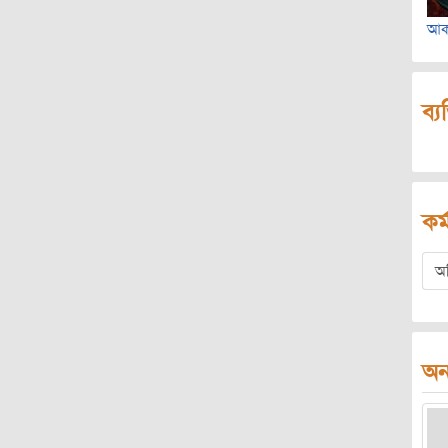
আক
ব্য
কর্
অ
অন্