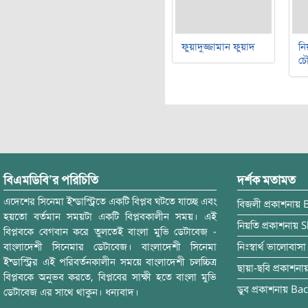
ফুয়াদুজ্জামান ফুয়াদ
নি
চৌ
বিএমডিবি’র পরিচিতি
দর্শক মতামত
এদেশের সিনেমা ইন্ডাস্ট্রিতে একটি বিপ্লব ঘটতে যাচ্ছে এবং
বিজলী
প্রকাশনায়
হয়তো বর্তমান সময়টা একটি বিপ্লবকালীন সময়। এই
নিয়তি
প্রকাশনায়
S
বিপ্লবকে বেগবান করে তুলতেই বাংলা মুভি ডেটাবেজ -
বাংলাদেশী সিনেমার ডেটাবেজ। বাংলাদেশী সিনেমা
নিঃস্বার্থ ভালোবাসা
ইন্ডাস্ট্রির এই পরিবর্তনকালীন সময়ে বাংলাদেশী চলচ্চিত্র
ছায়া-ছবি
প্রকাশনা
বিপ্লবকে অনুভব করতে, বিপ্লবের সাক্ষী হতে বাংলা মুভি
ডুব
প্রকাশনায়
Bac
ডেটাবেজ এর সাথে থাকুন। ধন্যবাদ।