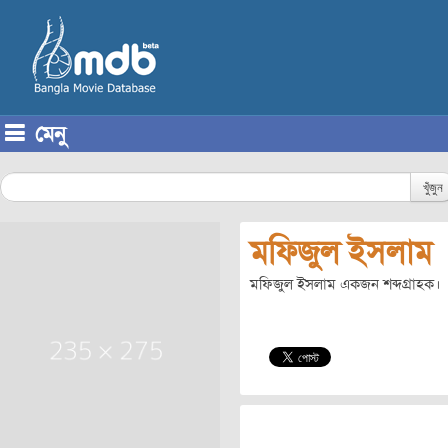
মেনু
Skip to content
খুঁজুন
মফিজুল ইসলাম
মফিজুল ইসলাম একজন শব্দগ্রাহক।