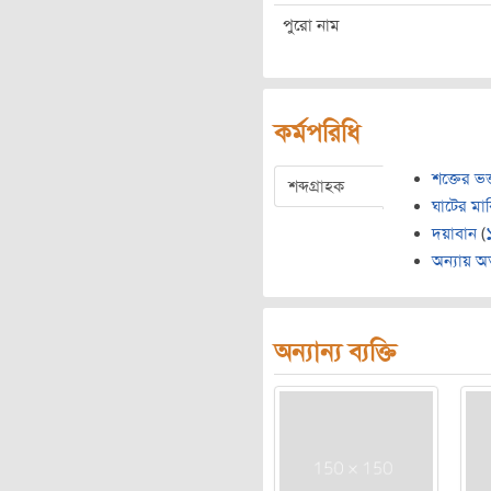
পুরো নাম
কর্মপরিধি
শক্তের ভক
শব্দগ্রাহক
ঘাটের মা
দয়াবান
(
অন্যায় অত
অন্যান্য ব্যক্তি