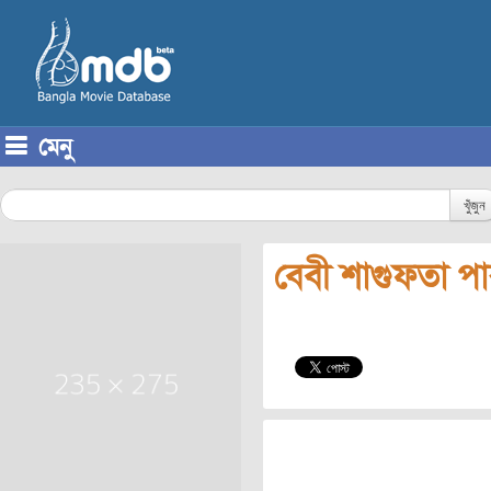
মেনু
Skip to content
খুঁজুন
বেবী শাগুফতা প