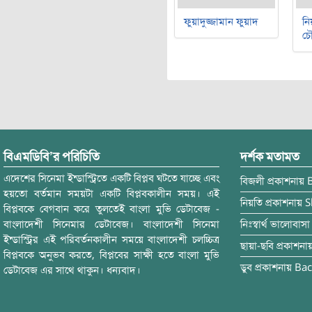
ফুয়াদুজ্জামান ফুয়াদ
নি
চৌ
বিএমডিবি’র পরিচিতি
দর্শক মতামত
এদেশের সিনেমা ইন্ডাস্ট্রিতে একটি বিপ্লব ঘটতে যাচ্ছে এবং
বিজলী
প্রকাশনায়
হয়তো বর্তমান সময়টা একটি বিপ্লবকালীন সময়। এই
নিয়তি
প্রকাশনায়
S
বিপ্লবকে বেগবান করে তুলতেই বাংলা মুভি ডেটাবেজ -
বাংলাদেশী সিনেমার ডেটাবেজ। বাংলাদেশী সিনেমা
নিঃস্বার্থ ভালোবাসা
ইন্ডাস্ট্রির এই পরিবর্তনকালীন সময়ে বাংলাদেশী চলচ্চিত্র
ছায়া-ছবি
প্রকাশনা
বিপ্লবকে অনুভব করতে, বিপ্লবের সাক্ষী হতে বাংলা মুভি
ডুব
প্রকাশনায়
Bac
ডেটাবেজ এর সাথে থাকুন। ধন্যবাদ।