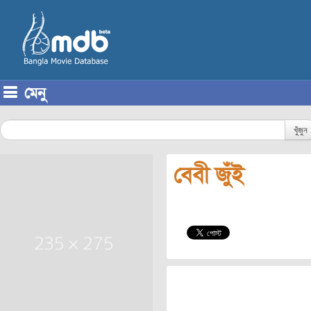
মেনু
Skip to content
খুঁজুন
বেবী জুঁই