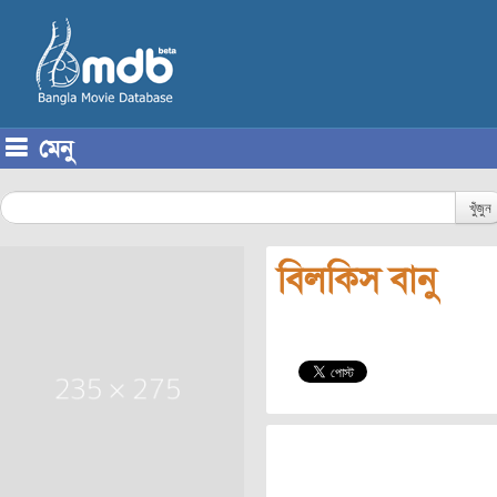
মেনু
Skip to content
খুঁজুন
বিলকিস বানু