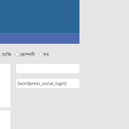
ব্যক্তি
কোম্পানী
সব
[wordpress_social_login]