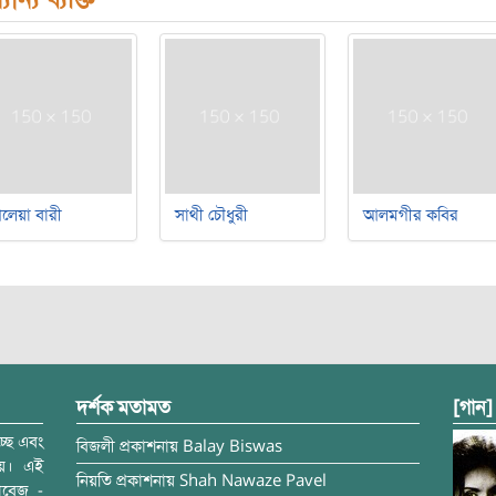
লেয়া বারী
সাথী চৌধুরী
আলমগীর কবির
দর্শক মতামত
[গান]
্ছে এবং
বিজলী
প্রকাশনায়
Balay Biswas
ময়। এই
নিয়তি
প্রকাশনায়
Shah Nawaze Pavel
াবেজ -