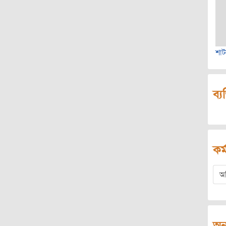
শাট
ব্য
কর্
অ
অন্