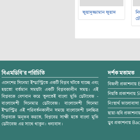
ফুয়াদুজ্জামান ফুয়াদ
নি
চৌ
বিএমডিবি’র পরিচিতি
দর্শক মতামত
এদেশের সিনেমা ইন্ডাস্ট্রিতে একটি বিপ্লব ঘটতে যাচ্ছে এবং
বিজলী
প্রকাশনায়
হয়তো বর্তমান সময়টা একটি বিপ্লবকালীন সময়। এই
নিয়তি
প্রকাশনায়
S
বিপ্লবকে বেগবান করে তুলতেই বাংলা মুভি ডেটাবেজ -
বাংলাদেশী সিনেমার ডেটাবেজ। বাংলাদেশী সিনেমা
নিঃস্বার্থ ভালোবাসা
ইন্ডাস্ট্রির এই পরিবর্তনকালীন সময়ে বাংলাদেশী চলচ্চিত্র
ছায়া-ছবি
প্রকাশনা
বিপ্লবকে অনুভব করতে, বিপ্লবের সাক্ষী হতে বাংলা মুভি
ডুব
প্রকাশনায়
Bac
ডেটাবেজ এর সাথে থাকুন। ধন্যবাদ।