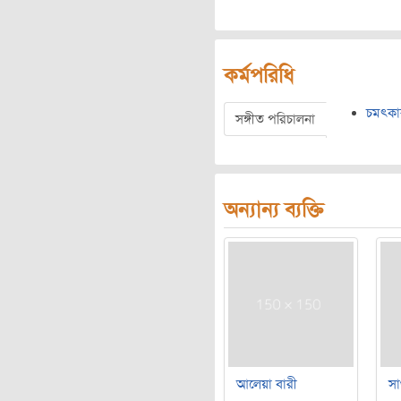
কর্মপরিধি
চমৎকা
সঙ্গীত পরিচালনা
অন্যান্য ব্যক্তি
আলেয়া বারী
সা