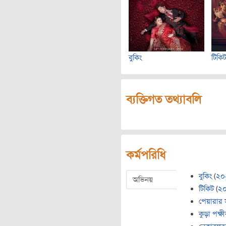
বুকিং
টিকি
ব্যক্তিগত তথ্যাবলি
কর্মপরিধি
বুকিং
(
২০
অভিনয়
টিকিট
(
২
পেয়ারার 
কুড়া পক্ষী