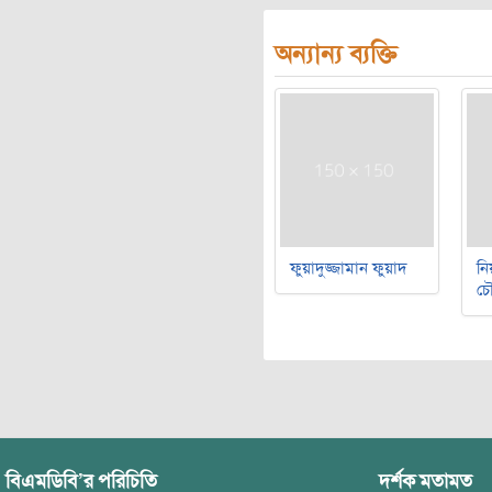
অন্যান্য ব্যক্তি
ফুয়াদুজ্জামান ফুয়াদ
নি
চৌ
বিএমডিবি’র পরিচিতি
দর্শক মতামত