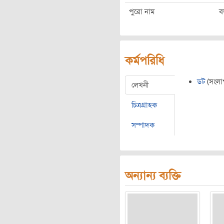
পুরো নাম
ব
কর্মপরিধি
ডট
(সংলাপ
লেখনী
চিত্রগ্রাহক
সম্পাদক
অন্যান্য ব্যক্তি