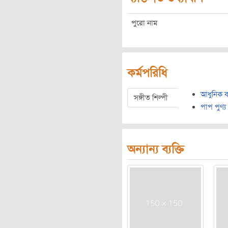
পুরো নাম
কর্মপরিধি
আধুনিক ব
সঙ্গীত শিল্পী
পাপ পুণ্য
অন্যান্য ব্যক্তি