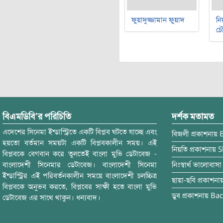
ফুয়াদুজ্জামান ফুয়াদ
নি
চৌ
বিএমডিবি’র পরিচিতি
দর্শক মতামত
এদেশের সিনেমা ইন্ডাস্ট্রিতে একটি বিপ্লব ঘটতে যাচ্ছে এবং
বিজলী
প্রকাশনায়
হয়তো বর্তমান সময়টা একটি বিপ্লবকালীন সময়। এই
নিয়তি
প্রকাশনায়
S
বিপ্লবকে বেগবান করে তুলতেই বাংলা মুভি ডেটাবেজ -
বাংলাদেশী সিনেমার ডেটাবেজ। বাংলাদেশী সিনেমা
নিঃস্বার্থ ভালোবাসা
ইন্ডাস্ট্রির এই পরিবর্তনকালীন সময়ে বাংলাদেশী চলচ্চিত্র
ছায়া-ছবি
প্রকাশনা
বিপ্লবকে অনুভব করতে, বিপ্লবের সাক্ষী হতে বাংলা মুভি
ডুব
প্রকাশনায়
Bac
ডেটাবেজ এর সাথে থাকুন। ধন্যবাদ।