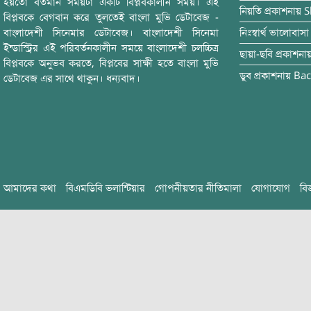
হয়তো বর্তমান সময়টা একটি বিপ্লবকালীন সময়। এই
নিয়তি
প্রকাশনায়
S
বিপ্লবকে বেগবান করে তুলতেই বাংলা মুভি ডেটাবেজ -
বাংলাদেশী সিনেমার ডেটাবেজ। বাংলাদেশী সিনেমা
নিঃস্বার্থ ভালোবাসা
ইন্ডাস্ট্রির এই পরিবর্তনকালীন সময়ে বাংলাদেশী চলচ্চিত্র
ছায়া-ছবি
প্রকাশনা
বিপ্লবকে অনুভব করতে, বিপ্লবের সাক্ষী হতে বাংলা মুভি
ডুব
প্রকাশনায়
Bac
ডেটাবেজ এর সাথে থাকুন। ধন্যবাদ।
আমাদের কথা
বিএমডিবি ভলান্টিয়ার
গোপনীয়তার নীতিমালা
যোগাযোগ
বি