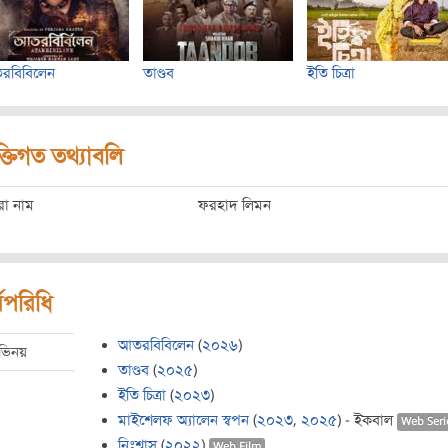
রবিবিলেন
তাণ্ডব
ইতি চিত্রা
ক্তিগত তথ্যাবলি
রো নাম
ফরহাদ লিমন
মপরিধি
আতরবিবিলেন
(
২০২৬
)
ভিনয়
তাণ্ডব
(
২০২৫
)
ইতি চিত্রা
(
২০২৩
)
মাইশেলফ অ্যালেন স্বপন
(
২০২৩
,
২০২৫
) - ইকবাল
Web Seri
নিঃশ্বাস
(
২০২২
)
Web Film