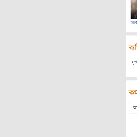
আত
ব্য
পু
কর্
অ