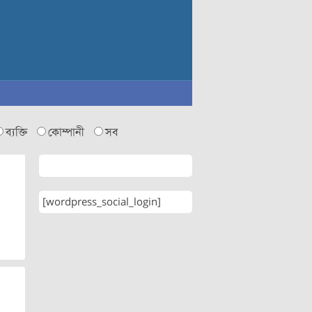
ব্যক্তি
কোম্পানী
সব
[wordpress_social_login]