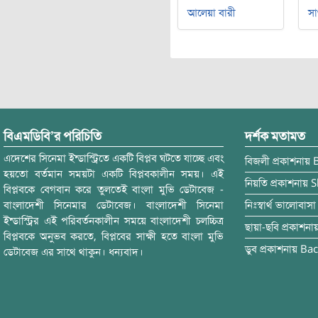
আলেয়া বারী
সা
বিএমডিবি’র পরিচিতি
দর্শক মতামত
এদেশের সিনেমা ইন্ডাস্ট্রিতে একটি বিপ্লব ঘটতে যাচ্ছে এবং
বিজলী
প্রকাশনায়
হয়তো বর্তমান সময়টা একটি বিপ্লবকালীন সময়। এই
নিয়তি
প্রকাশনায়
S
বিপ্লবকে বেগবান করে তুলতেই বাংলা মুভি ডেটাবেজ -
বাংলাদেশী সিনেমার ডেটাবেজ। বাংলাদেশী সিনেমা
নিঃস্বার্থ ভালোবাসা
ইন্ডাস্ট্রির এই পরিবর্তনকালীন সময়ে বাংলাদেশী চলচ্চিত্র
ছায়া-ছবি
প্রকাশনা
বিপ্লবকে অনুভব করতে, বিপ্লবের সাক্ষী হতে বাংলা মুভি
ডুব
প্রকাশনায়
Bac
ডেটাবেজ এর সাথে থাকুন। ধন্যবাদ।