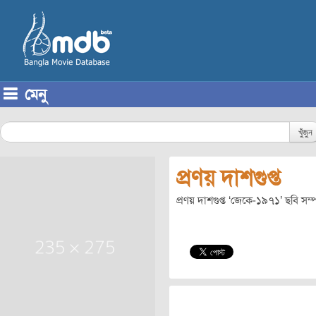
মেনু
Skip to content
খুঁজুন
প্রণয় দাশগুপ্ত
প্রণয় দাশগুপ্ত ‘জেকে-১৯৭১’ ছবি সম