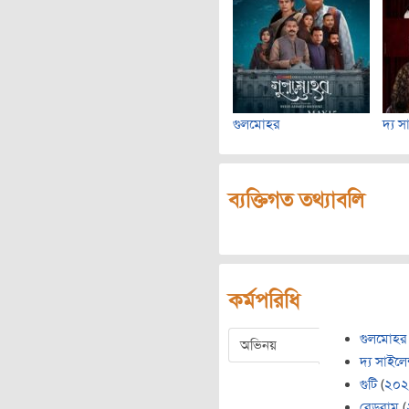
গুলমোহর
দ্য স
ব্যক্তিগত তথ্যাবলি
কর্মপরিধি
গুলমোহর
অভিনয়
দ্য সাইলেন
গুটি
(
২০২
রেডরাম
(