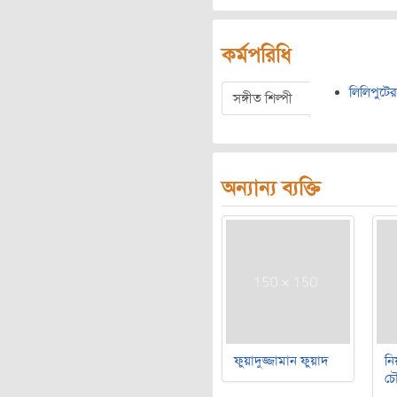
কর্মপরিধি
লিলিপুটে
সঙ্গীত শিল্পী
অন্যান্য ব্যক্তি
ফুয়াদুজ্জামান ফুয়াদ
নি
চৌ