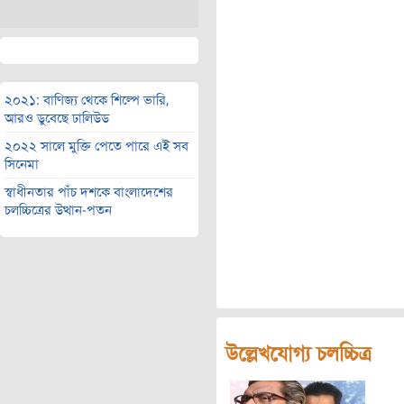
২০২১: বাণিজ্য থেকে শিল্পে ভারি,
আরও ডুবেছে ঢালিউড
২০২২ সালে মুক্তি পেতে পারে এই সব
সিনেমা
স্বাধীনতার পাঁচ দশকে বাংলাদেশের
চলচ্চিত্রের উত্থান-পতন
উল্লেখযোগ্য চলচ্চিত্র