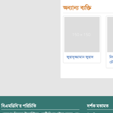
অন্যান্য ব্যক্তি
ফুয়াদুজ্জামান ফুয়াদ
নি
চৌ
বিএমডিবি’র পরিচিতি
দর্শক মতামত