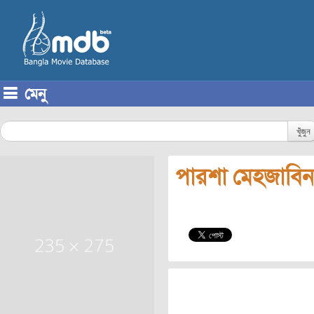
মেনু
Skip to content
খুঁজুন
পারশা মেহজাবিন