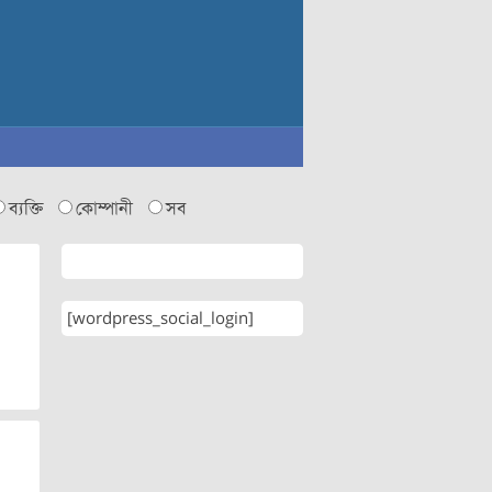
ব্যক্তি
কোম্পানী
সব
[wordpress_social_login]