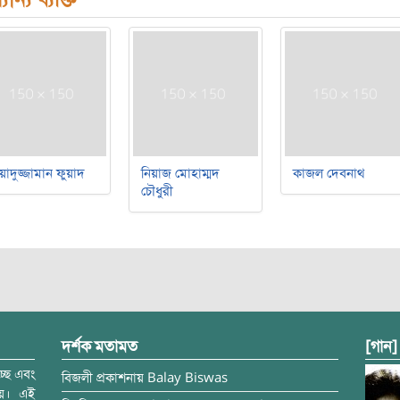
য়াদুজ্জামান ফুয়াদ
নিয়াজ মোহাম্মদ
কাজল দেবনাথ
চৌধুরী
দর্শক মতামত
[গান]
্ছে এবং
বিজলী
প্রকাশনায়
Balay Biswas
ময়। এই