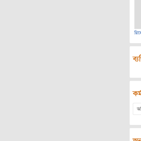
রিভে
ব্য
কর্
অ
অন্