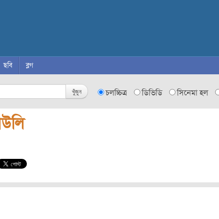
ছবি
ব্লগ
খুঁজুন
চলচ্চিত্র
ডিভিডি
সিনেমা হল
াউলি