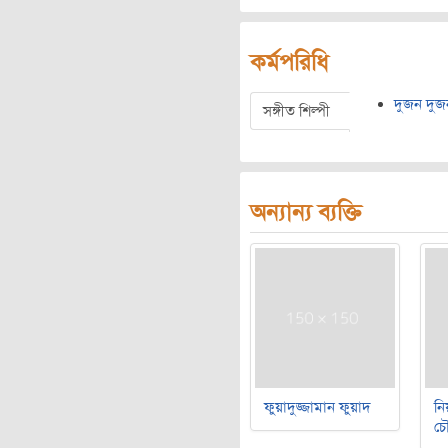
কর্মপরিধি
দুজন দুজ
সঙ্গীত শিল্পী
অন্যান্য ব্যক্তি
ফুয়াদুজ্জামান ফুয়াদ
নি
চৌ