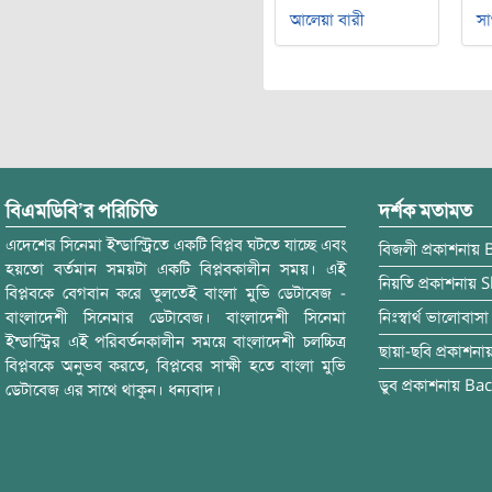
আলেয়া বারী
সা
বিএমডিবি’র পরিচিতি
দর্শক মতামত
এদেশের সিনেমা ইন্ডাস্ট্রিতে একটি বিপ্লব ঘটতে যাচ্ছে এবং
বিজলী
প্রকাশনায়
হয়তো বর্তমান সময়টা একটি বিপ্লবকালীন সময়। এই
নিয়তি
প্রকাশনায়
S
বিপ্লবকে বেগবান করে তুলতেই বাংলা মুভি ডেটাবেজ -
বাংলাদেশী সিনেমার ডেটাবেজ। বাংলাদেশী সিনেমা
নিঃস্বার্থ ভালোবাসা
ইন্ডাস্ট্রির এই পরিবর্তনকালীন সময়ে বাংলাদেশী চলচ্চিত্র
ছায়া-ছবি
প্রকাশনা
বিপ্লবকে অনুভব করতে, বিপ্লবের সাক্ষী হতে বাংলা মুভি
ডুব
প্রকাশনায়
Bac
ডেটাবেজ এর সাথে থাকুন। ধন্যবাদ।