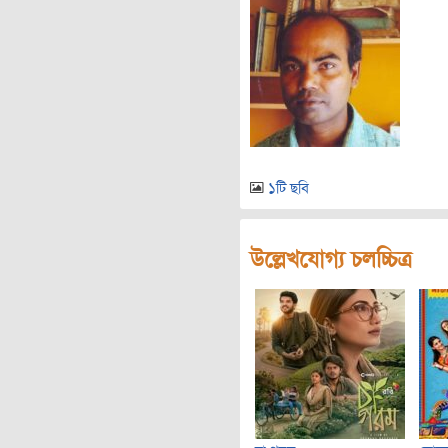
১টি ছবি
উল্লেখযোগ্য চলচ্চিত্র