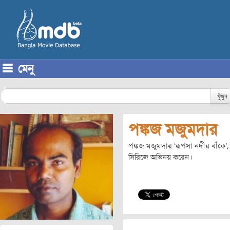
মেনু
Skip to content
খুঁজুন
পঙ্কজ মজুমদার
পঙ্কজ মজুমদার ‘রূপসা নদীর বাঁকে’, 
সিরিজে অভিনয় করেন।