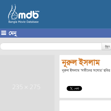
মেনু
Skip to content
খুঁজুন
নূরুল ইসলাম
নূরুল ইসলাম ‘সতীনের সংসার’ ছবির ব