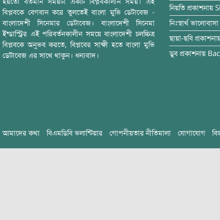
হয়তো বর্তমান সময়টা একটি বিপ্লবকালীন সময়। এই
নিয়তি
প্রকাশনায়
S
বিপ্লবকে বেগবান করে তুলতেই বাংলা মুভি ডেটাবেজ -
বাংলাদেশী সিনেমার ডেটাবেজ। বাংলাদেশী সিনেমা
নিঃস্বার্থ ভালোবাসা
ইন্ডাস্ট্রির এই পরিবর্তনকালীন সময়ে বাংলাদেশী চলচ্চিত্র
ছায়া-ছবি
প্রকাশনা
বিপ্লবকে অনুভব করতে, বিপ্লবের সাক্ষী হতে বাংলা মুভি
ডুব
প্রকাশনায়
Bac
ডেটাবেজ এর সাথে থাকুন। ধন্যবাদ।
আমাদের কথা
বিএমডিবি ভলান্টিয়ার
গোপনীয়তার নীতিমালা
যোগাযোগ
বি