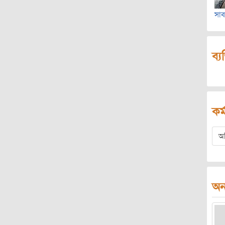
সাব
ব্য
কর্
অ
অন্