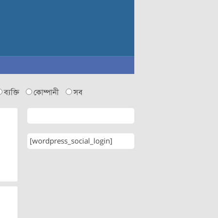
ব্যক্তি
কোম্পানী
সব
[wordpress_social_login]