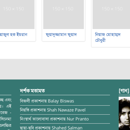
িয়াজুল হক ইমরান
ফুয়াদুজ্জামান ফুয়াদ
নিয়াজ মোহাম্মদ
চৌধুরী
দর্শক মতামত
[গান]
্ছে এবং
বিজলী
প্রকাশনায়
Balay Biswas
ময়। এই
নিয়তি
প্রকাশনায়
Shah Nawaze Pavel
াবেজ -
সিনেমা
নিঃস্বার্থ ভালোবাসা
প্রকাশনায়
Nur Pranto
চ্চিত্র
ছায়া-ছবি
প্রকাশনায়
Shahed Salman